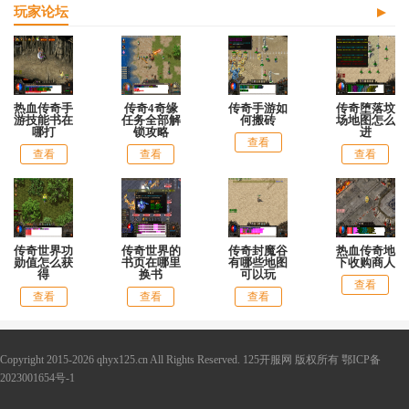
玩家论坛
热血传奇手
传奇4奇缘
传奇手游如
传奇堕落坟
游技能书在
任务全部解
何搬砖
场地图怎么
哪打
锁攻略
进
查看
查看
查看
查看
传奇世界功
传奇世界的
传奇封魔谷
热血传奇地
勋值怎么获
书页在哪里
有哪些地图
下收购商人
得
换书
可以玩
查看
查看
查看
查看
Copyright 2015-2026 qhyx125.cn All Rights Reserved. 125开服网 版权所有
鄂ICP备
2023001654号-1