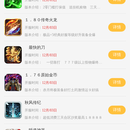
开服时间：
12月/03日
版本介绍：
2零门槛打保值 送挂机捡物 三天合区
１．８０传奇火龙
详情
开服时间：
12月/03日
版本介绍：
极品+5经典好服等级好升装备全爆
最快的刀
详情
开服时间：
12月/03日
版本介绍：
一切靠打 ７７７级以上怪物爆终极
１．７６原始金币
详情
开服时间：
12月/03日
版本介绍：
赤月终极装备好打土药激情运９好搞
秋风传纪
详情
开服时间：
12月/03日
版本介绍：
超低消费三天合区沙奖最高１８８８８