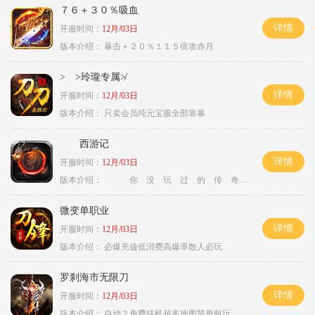
７６＋３０％吸血
详情
开服时间：
12月/03日
版本介绍：
暴击＋２０％１１５倍攻赤月
> >玲瓏专属≯
详情
开服时间：
12月/03日
版本介绍：
只卖会员纯元宝服全部靠暴
西游记
详情
开服时间：
12月/03日
版本介绍：
你 没 玩 过 的 传 奇
微变单职业
详情
开服时间：
12月/03日
版本介绍：
必爆充值低消费高爆率散人必玩
罗刹海市无限刀
详情
开服时间：
12月/03日
版本介绍：
自动？免费挂机超多地图简单耐玩