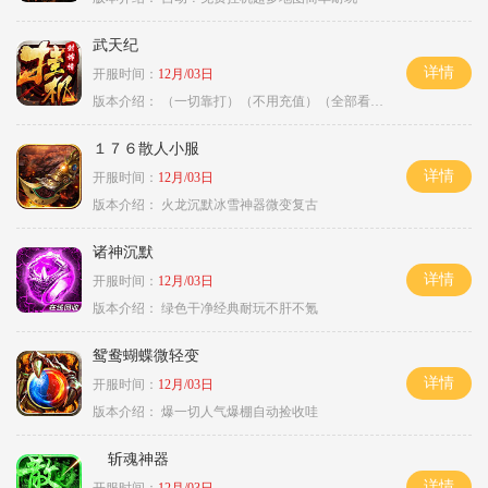
武天纪
详情
开服时间：
12月/03日
版本介绍：
（一切靠打）（不用充值）（全部看脸）
１７６散人小服
详情
开服时间：
12月/03日
版本介绍：
火龙沉默冰雪神器微变复古
诸神沉默
详情
开服时间：
12月/03日
版本介绍：
绿色干净经典耐玩不肝不氪
鸳鸯蝴蝶微轻变
详情
开服时间：
12月/03日
版本介绍：
爆一切人气爆棚自动捡收哇
斩魂神器
详情