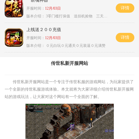
斩魂神器
详情
开服时间：
12月/03日
版本介绍：
3零门槛打保值 送挂机捡物 三天合区
上线送２００充值
详情
开服时间：
12月/03日
版本介绍：
０元白玩０元通关０元装逼０元满赞
传世私新开服网站
传世私新开服网站是一个专注于传世私服的游戏网站，为玩家提供了
一个全新的传世私服游戏体验。本文就将为大家详细介绍传世私新开服网
站的游戏玩法，让大家对这个网站有一个全面的了解。