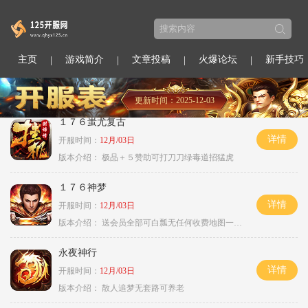
主页
游戏简介
文章投稿
火爆论坛
新手技巧
更新时间：2025-12-03
１７６蚩尤复古
详情
开服时间：
12月/03日
版本介绍：
极品＋５赞助可打刀刀绿毒道招猛虎
１７６神梦
详情
开服时间：
12月/03日
版本介绍：
送会员全部可白瓢无任何收费地图一切靠打
永夜神行
详情
开服时间：
12月/03日
版本介绍：
散人追梦无套路可养老