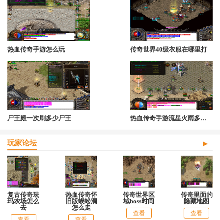
热血传奇手游怎么玩
传奇世界40级衣服在哪里打
尸王殿一次刷多少尸王
热血传奇手游流星火雨多少级送
玩家论坛
复古传奇珐
热血传奇怀
传奇世界区
传奇里面的
玛农场怎么
旧版蜈蚣洞
域boss时间
隐藏地图
去
怎么走
查看
查看
查看
查看