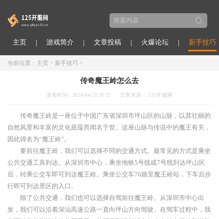
主页
游戏简介
文章投稿
火爆论坛
新手技巧
当前位置：
主页
>
新手技巧
>
传奇魔王岭怎么去
发布时间 : 2024-04-20 10:35
文章来源 ：125开服网
传奇魔王岭是一座位于中国广东省深圳市坪山区的山脉，以其壮丽的
自然风景和丰富的文化底蕴而闻名于世。这座山脉与传说中的魔王有关，
因此得名为“魔王岭”。
要前往魔王岭，我们可以选择不同的交通方式。最常见的方式是乘坐
公共交通工具到达。从深圳市中心，乘坐地铁5号线或7号线到达坪山区
后，转乘公交车即可到达魔王岭。乘坐公交车76路至魔王岭站，下车后步
行即可到达景区的入口。
除了公共交通，我们也可以选择自驾前往魔王岭。从深圳市中心出
发，我们可以沿着深汕高速公路一直向坪山方向驾驶。在驾车过程中，我