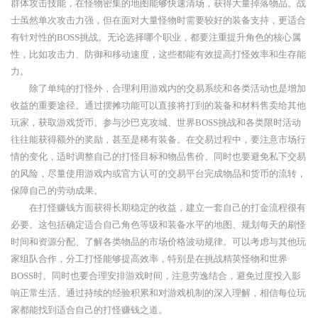
群体攻击技能，在怪物密集的地图能够快速清场，获得大量掉落物品。战
士虽然单次攻击力强，但在面对大量怪物时需要较好的装备支持，更适合
有针对性的BOSS挑战。无论选择哪个职业，都要注重提升角色的核心属
性，比如攻击力、防御和移动速度，这些都能有效提高打怪效率和生存能
力。
除了单纯的打怪外，合理利用游戏内的交易系统和各类活动也是增加
收益的重要途径。通过摆摊功能可以直接将打到的装备和材料售卖给其他
玩家，获取游戏货币。参与沙巴克攻城、世界BOSS挑战和各类限时活动
往往能获得额外的奖励，甚至是稀有装备。在交易过程中，要注意市场行
情的变化，适时调整自己的打怪目标和物品售价。同时也要避免私下交易
的风险，尽量使用游戏内或官方认可的交易平台完成物品和货币的流转，
保障自己的劳动成果。
在打怪赚钱方面获得长期稳定的收益，建立一套自己的打金流程很有
必要。这包括确定适合自己角色等级和装备水平的地图、规划每天的刷怪
时间和资源分配、了解各类物品的市场价格波动规律。可以考虑与其他玩
家组队合作，分工打怪能够提高效率，特别是在挑战精英怪物和世界
BOSS时。同时也要合理安排游戏时间，注意劳逸结合，避免过度投入影
响正常生活。通过持续的经验积累和对游戏机制的深入理解，相信每位玩
家都能找到适合自己的打怪赚钱之道。