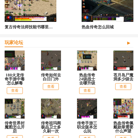
复古传奇法师技能书哪里打开
热血传奇怎么回城
玩家论坛
180火龙传
传奇如何去
热血传奇
苍月岛尸魔
奇手游中毒
白日门外
24级战士
洞多少级去
怎么解毒
去哪升级
查看
查看
查看
查看
传奇世界封
传奇祖玛阁
传奇手游三
热血传奇佩
魔图怎么开
极品卫士多
职业版本怎
戴勋章需要
启
久刷一次
么玩
什么声望