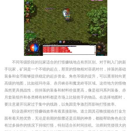
不同等级阶段的玩家适合的打怪赚钱地点有所区别。对于刚入门的新
手玩家，矿洞是一个不错的起点，那里的怪物相对容易对付，掉落的基础
装备和金币能够提供稳定的起步资金。角色等级的提升，可以逐渐转向更
高级的地图，比如祖玛寺庙、赤月峡谷和魔龙岭等区域。这些地方的怪物
虽然更具挑战性，但掉落的装备和材料价值更高，像是祖玛系列装备、赤
月套装组件和各类稀有材料都是市场上比较抢手的物品。在选择地图时，
要注意避开玩家过于集中的线路，以免因竞争激烈而影响打怪效率。
职业选择对打怪赚钱效率有着直接影响。道士因其召唤技能在打金方
面有着天然优势，无论是前期的骷髅还是后期的神兽，都能帮助角色在没
有过多操作的情况下持续打怪，特别适合长时间挂机。法师则凭借强大的