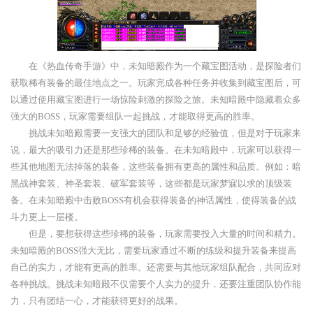
在《热血传奇手游》中，未知暗殿作为一个藏宝图活动，是探险者们
获取稀有装备的最佳地点之一。玩家完成各种任务并收集到藏宝图后，可
以通过使用藏宝图进行一场惊险刺激的探险之旅。未知暗殿中隐藏着众多
强大的BOSS，玩家需要组队一起挑战，才能取得更高的胜率。
挑战未知暗殿需要一支强大的团队和足够的经验值，但是对于玩家来
说，最大的吸引力还是那些珍稀的装备。在未知暗殿中，玩家可以获得一
些其他地图无法掉落的装备，这些装备拥有更高的属性和品质。例如：暗
黑战神套装、神圣套装、破军套装等，这些都是玩家梦寐以求的顶级装
备。在未知暗殿中击败BOSS有机会获得装备的神话属性，使得装备的战
斗力更上一层楼。
但是，要想获得这些珍稀的装备，玩家需要投入大量的时间和精力。
未知暗殿的BOSS强大无比，需要玩家通过不断的练级和提升装备来提高
自己的实力，才能有更高的胜率。还需要与其他玩家组队配合，共同应对
各种挑战。挑战未知暗殿不仅需要个人实力的提升，还要注重团队协作能
力，只有团结一心，才能获得更好的战果。