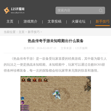
主页
游戏简介
文章投稿
火爆论坛
新手技巧
当前位置：
主页
>
新手技巧
>
热血传奇手游未知暗殿出什么装备
发布时间 : 2024-02-06 07:13
文章来源 ：125开服网
《热血传奇手游》是一款备受玩家喜爱的经典游戏，其中最为吸引人
的玩法之一便是挑战未知暗殿。未知暗殿中，玩家可以通过击败BOSS获
得各种珍稀装备，每一次的探险都会给玩家带来无限的惊喜和激情。