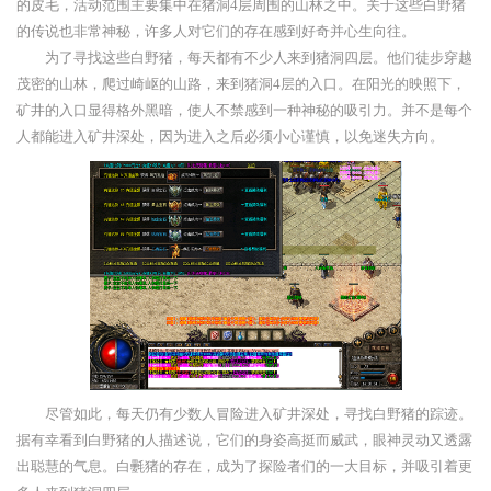
的皮毛，活动范围主要集中在猪洞4层周围的山林之中。关于这些白野猪
的传说也非常神秘，许多人对它们的存在感到好奇并心生向往。
为了寻找这些白野猪，每天都有不少人来到猪洞四层。他们徒步穿越
茂密的山林，爬过崎岖的山路，来到猪洞4层的入口。在阳光的映照下，
矿井的入口显得格外黑暗，使人不禁感到一种神秘的吸引力。并不是每个
人都能进入矿井深处，因为进入之后必须小心谨慎，以免迷失方向。
尽管如此，每天仍有少数人冒险进入矿井深处，寻找白野猪的踪迹。
据有幸看到白野猪的人描述说，它们的身姿高挺而威武，眼神灵动又透露
出聪慧的气息。白氎猪的存在，成为了探险者们的一大目标，并吸引着更