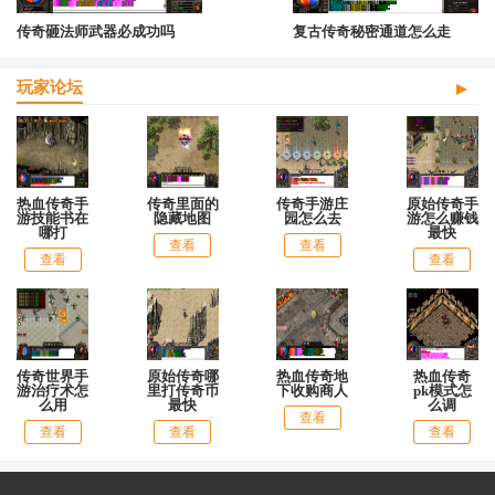
传奇砸法师武器必成功吗
复古传奇秘密通道怎么走
玩家论坛
热血传奇手
传奇里面的
传奇手游庄
原始传奇手
游技能书在
隐藏地图
园怎么去
游怎么赚钱
哪打
最快
查看
查看
查看
查看
传奇世界手
原始传奇哪
热血传奇地
热血传奇
游治疗术怎
里打传奇币
下收购商人
pk模式怎
么用
最快
么调
查看
查看
查看
查看