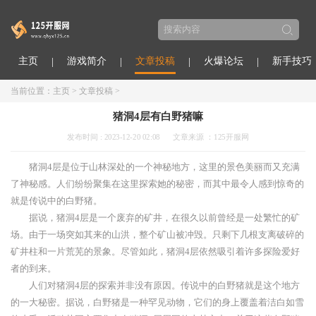
主页
游戏简介
文章投稿
火爆论坛
新手技巧
当前位置：
主页
>
文章投稿
>
猪洞4层有白野猪嘛
发布时间 : 2023-12-20 02:08
文章来源 ：125开服网
猪洞4层是位于山林深处的一个神秘地方，这里的景色美丽而又充满
了神秘感。人们纷纷聚集在这里探索她的秘密，而其中最令人感到惊奇的
就是传说中的白野猪。
据说，猪洞4层是一个废弃的矿井，在很久以前曾经是一处繁忙的矿
场。由于一场突如其来的山洪，整个矿山被冲毁。只剩下几根支离破碎的
矿井柱和一片荒芜的景象。尽管如此，猪洞4层依然吸引着许多探险爱好
者的到来。
人们对猪洞4层的探索并非没有原因。传说中的白野猪就是这个地方
的一大秘密。据说，白野猪是一种罕见动物，它们的身上覆盖着洁白如雪