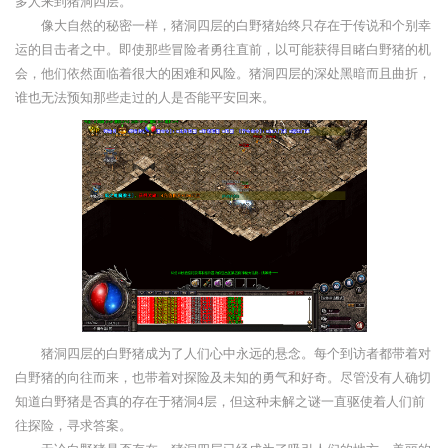
多人来到猪洞四层。
像大自然的秘密一样，猪洞四层的白野猪始终只存在于传说和个别幸
运的目击者之中。即使那些冒险者勇往直前，以可能获得目睹白野猪的机
会，他们依然面临着很大的困难和风险。猪洞四层的深处黑暗而且曲折，
谁也无法预知那些走过的人是否能平安回来。
猪洞四层的白野猪成为了人们心中永远的悬念。每个到访者都带着对
白野猪的向往而来，也带着对探险及未知的勇气和好奇。尽管没有人确切
知道白野猪是否真的存在于猪洞4层，但这种未解之谜一直驱使着人们前
往探险，寻求答案。