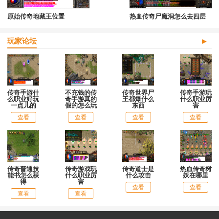
原始传奇地藏王位置
热血传奇尸魔洞怎么去四层
玩家论坛
传奇手游什
不充钱的传
传奇世界尸
传奇手游玩
么职业好玩
奇手游真的
王都爆什么
什么职业厉
一点儿的
假的怎么玩
东西
害
查看
查看
查看
查看
传奇普通技
传奇游戏玩
传奇道士是
热血传奇树
能书怎么获
什么职业厉
什么攻击
妖在哪里
得
害
查看
查看
查看
查看