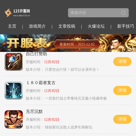
主页
游戏简介
文章投稿
火爆论坛
新手技巧
更新时间：2025-12-02
自己打赞助
详情
开服时间：
12月/02日
版本介绍：
只要您会打怪！就可以全满毕业！
１８０霸者复古
详情
开服时间：
12月/02日
版本介绍：
一切靠打战士带毒纯元宝服小怪爆终极
无尽沉默
详情
开服时间：
12月/02日
版本介绍：
独创新玩法散人追梦长期耐玩