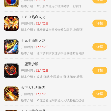
开服时间：
12月/02日
版本介绍：
耐玩长久稳定小怪爆终极一切靠打
１８０热血火龙
详情
开服时间：
12月/02日
版本介绍：
战神狂爆自动捡物长久稳定180新版
十元全满新火龙
详情
开服时间：
12月/02日
版本介绍：
送满切割满攻速沙捐狂暴赞助皆可嫖
盟重沙漠
详情
开服时间：
12月/02日
版本介绍：
攻速,沉默,专属,吸血,野外,追梦,暗黑
天下大乱无限刀
详情
开服时间：
12月/02日
版本介绍：
０充全图无限吸怪刀刀吸血变态挂机