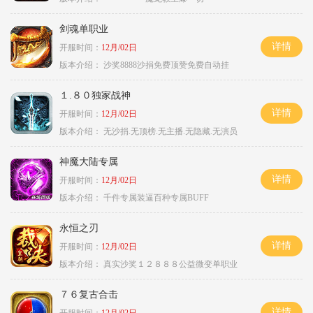
剑魂单职业
详情
开服时间：
12月/02日
版本介绍：
沙奖8888沙捐免费顶赞免费自动挂
１.８０独家战神
详情
开服时间：
12月/02日
版本介绍：
无沙捐.无顶榜.无主播.无隐藏.无演员
神魔大陆专属
详情
开服时间：
12月/02日
版本介绍：
千件专属装逼百种专属BUFF
永恒之刃
详情
开服时间：
12月/02日
版本介绍：
真实沙奖１２８８８公益微变单职业
７６复古合击
详情