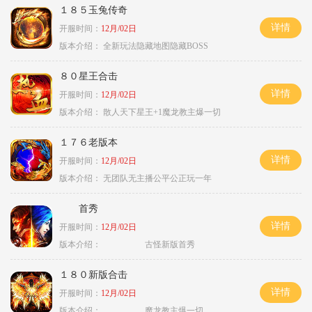
１８５玉兔传奇
详情
开服时间：
12月/02日
版本介绍：
全新玩法隐藏地图隐藏BOSS
８０星王合击
详情
开服时间：
12月/02日
版本介绍：
散人天下星王+1魔龙教主爆一切
１７６老版本
详情
开服时间：
12月/02日
版本介绍：
无团队无主播公平公正玩一年
首秀
详情
开服时间：
12月/02日
版本介绍：
古怪新版首秀
１８０新版合击
详情
开服时间：
12月/02日
版本介绍：
魔龙教主爆一切