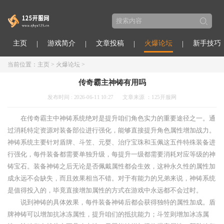
主页
游戏简介
文章投稿
火爆论坛
新手技巧
当前位置：
主页
>
火爆论坛
>
传奇霸主神铸有用吗
发布时间 : 2026-06-11 10:27
文章来源 ：125开服网
在传奇霸主中神铸系统绝对是提升咱们角色实力的重要途径之一。通
过消耗特定资源对装备部位进行强化，能够直接提升角色属性增加战力。
神铸系统主要针对盾牌、斗笠、元婴、治疗宝珠和玉佩这五件特殊装备进
行强化，每件装备都需要单独升级，每提升一级都需要消耗对应等级的神
铸宝石。装备神铸之后无论是否佩戴属性都会生效，这种永久性的属性加
成永远不会缺失，而且效果相当不错。对于有能力的兄弟来说，神铸系统
是值得投入的，毕竟直接增加属性的方式在游戏中永远都不会过时。
说到神铸的具体效果，每件装备神铸后都会获得独特的属性加成。盾
牌神铸可以增加抗冰冻属性，提升咱们的抵抗能力；斗笠则增加冰冻属