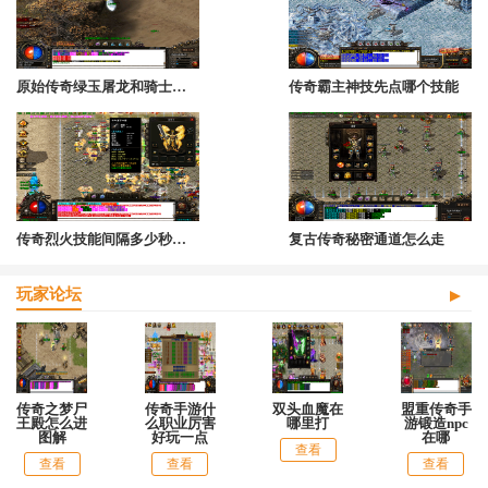
原始传奇绿玉屠龙和骑士战袍属性
传奇霸主神技先点哪个技能
传奇烈火技能间隔多少秒可以用
复古传奇秘密通道怎么走
玩家论坛
传奇之梦尸
传奇手游什
双头血魔在
盟重传奇手
王殿怎么进
么职业厉害
哪里打
游锻造npc
图解
好玩一点
在哪
查看
查看
查看
查看