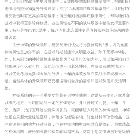
性，让咱们在战斗中更具攻击性；元婴能够增加怪物爆率属性，帮助咱们
更快地击败怪物提升升级速度；治疗宝珠增加防爆装概率属性，让咱们在
遭受攻击时有更高的存活概率；而玉佩则增加爆庄概率属性，帮助咱们在
游戏中获得更多珍稀物品。这些属性在不同的战斗场景中都能发挥重要作
用，特别是在PVP玩法中，抗冰冻和冰冻属性更是直接影响战斗结果的关
键因素。
关于神铸的升级顺序，建议兄弟们优先将元婴神铸到3级，因为元婴
神铸属性是加爆率的，在游戏前期就能带来明显收益。除了元婴神铸以
外，其余部位的神铸属性主要都是为了提升打架能力的，所以如果咱们当
前阶段没什么架可打，其他部位也不用着急神铸。在资源有限的情况下，
可以优先考虑元婴和玉佩的升级，玉佩的爆装效果在实战中表现相当不
错。当然具体的升级顺序还要根据咱们自身的需求和游戏阶段来灵活调
整。
神铸系统的另一个重要功能是开启神铸地图，这是所有传奇玩家梦寐
以求的地方。当咱们达到一定的神铸等级，并且神铸了元婴、玉佩、斗
笠、盾牌、治疗宝珠这些特殊装备后，就能够进入对应的神铸地图。神铸
地图会刷新大量经验至尊，掉落多倍经验卷轴、转生材料等珍贵物品，这
些资源在别的地方很难获得，但在神铸地图中却相对容易得到。层数越高
的神铸地图，获得的高倍经验卷轴就越容易，这对于想要快速提升等级的