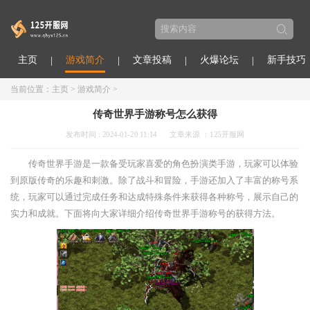
主页
游戏简介
文章投稿
火爆论坛
新手技巧
当前位置：
主页
>
游戏简介
>
传奇世界手游称号怎么获得
发布时间 : 2024-01-20 11:14
文章来源 ：125开服网
传奇世界手游是一款备受玩家喜爱的角色扮演类手游，玩家可以体验
到原版传奇的乐趣和刺激。除了战斗和冒险，手游还加入了丰富的称号系
统，玩家可以通过完成任务和达成特殊条件来获得各种称号，展示自己的
实力和成就。下面将向大家详细介绍传奇世界手游称号的获得方法。