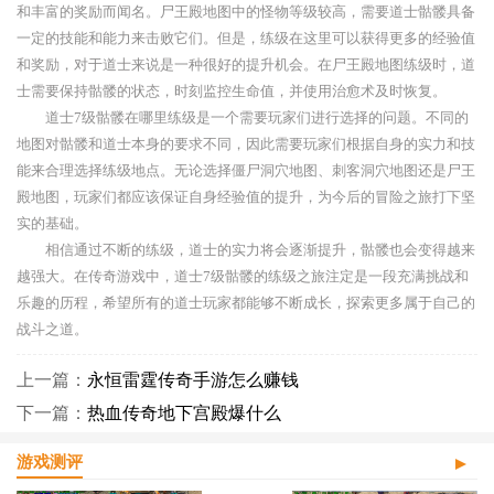
和丰富的奖励而闻名。尸王殿地图中的怪物等级较高，需要道士骷髅具备
一定的技能和能力来击败它们。但是，练级在这里可以获得更多的经验值
和奖励，对于道士来说是一种很好的提升机会。在尸王殿地图练级时，道
士需要保持骷髅的状态，时刻监控生命值，并使用治愈术及时恢复。
道士7级骷髅在哪里练级是一个需要玩家们进行选择的问题。不同的
地图对骷髅和道士本身的要求不同，因此需要玩家们根据自身的实力和技
能来合理选择练级地点。无论选择僵尸洞穴地图、刺客洞穴地图还是尸王
殿地图，玩家们都应该保证自身经验值的提升，为今后的冒险之旅打下坚
实的基础。
相信通过不断的练级，道士的实力将会逐渐提升，骷髅也会变得越来
越强大。在传奇游戏中，道士7级骷髅的练级之旅注定是一段充满挑战和
乐趣的历程，希望所有的道士玩家都能够不断成长，探索更多属于自己的
战斗之道。
上一篇：
永恒雷霆传奇手游怎么赚钱
下一篇：
热血传奇地下宫殿爆什么
游戏测评