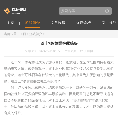
主页
游戏简介
文章投稿
火爆论坛
新手技巧
当前位置：
主页
>
游戏简介
>
道士7级骷髅在哪练级
发布时间 : 2023-07-15 03:55
文章来源 ：125开服网
近年来，传奇游戏成为了游戏界的一股热潮，在全球范围内拥有着大
量的忠实玩家。传奇游戏中，道士职业因其独特的技能和特点备受玩家们
的青睐。道士可以召唤各种强大的生物助战，其中最为人所熟知的便是骷
髅。在道士7级骷髅要去哪里练级呢？
对于绝大多数玩家来说，练级是游戏中不可或缺的一部分。越高级的
怪物往往带来更多的经验值和丰厚的奖励，因此玩家们总是不断寻找适合
自己等级和能力的练级地点。对于道士来说，7级骷髅是非常强大的助
手，升级后的骷髅不仅可以为道士提供强力的攻击力，还可以为道士提供
有效的保护。