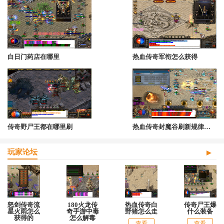
白日门药店在哪里
热血传奇军衔怎么获得
传奇野尸王都在哪里刷
热血传奇封魔谷刷新规律怎么刷的
玩家论坛
怒剑传奇流
180火龙传
热血传奇白
传奇尸王爆
星火雨怎么
奇手游中毒
野猪怎么走
什么装备
获得的
怎么解毒
查看
查看