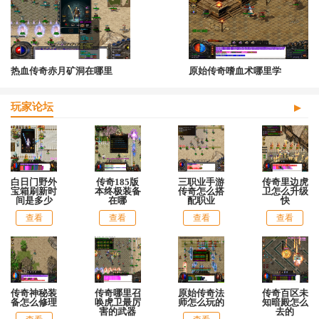
热血传奇赤月矿洞在哪里
原始传奇嗜血术哪里学
玩家论坛
白日门野外
传奇185版
三职业手游
传奇里边虎
宝箱刷新时
本终极装备
传奇怎么搭
卫怎么升级
间是多少
在哪
配职业
快
查看
查看
查看
查看
传奇神秘装
传奇哪里召
原始传奇法
传奇百区未
备怎么修理
唤虎卫最厉
师怎么玩的
知暗殿怎么
害的武器
去的