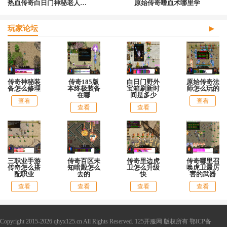
热血传奇白日门神秘老人在哪里打
原始传奇嗜血术哪里学
玩家论坛
传奇神秘装
传奇185版
白日门野外
原始传奇法
备怎么修理
本终极装备
宝箱刷新时
师怎么玩的
在哪
间是多少
查看
查看
查看
查看
三职业手游
传奇百区未
传奇里边虎
传奇哪里召
传奇怎么搭
知暗殿怎么
卫怎么升级
唤虎卫最厉
配职业
去的
快
害的武器
查看
查看
查看
查看
Copyright 2015-2026 qhyx125.cn All Rights Reserved. 125开服网 版权所有
鄂ICP备