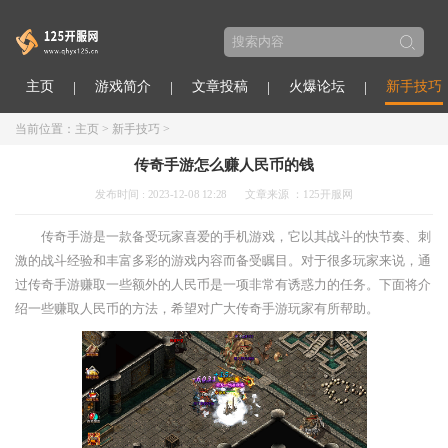
主页
游戏简介
文章投稿
火爆论坛
新手技巧
当前位置：
主页
>
新手技巧
>
传奇手游怎么赚人民币的钱
发布时间 : 2023-12-08 12:28
文章来源 ：125开服网
传奇手游是一款备受玩家喜爱的手机游戏，它以其战斗的快节奏、刺
激的战斗经验和丰富多彩的游戏内容而备受瞩目。对于很多玩家来说，通
过传奇手游赚取一些额外的人民币是一项非常有诱惑力的任务。下面将介
绍一些赚取人民币的方法，希望对广大传奇手游玩家有所帮助。