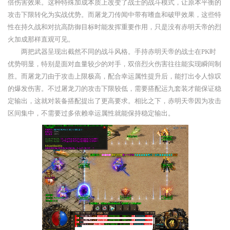
倍伤害效果。这种特殊加成本质上改变了战士的战斗模式，让原本平衡的
攻击下限转化为实战优势。而屠龙刀传闻中带有嗜血和破甲效果，这些特
性在持久战和对抗高防御目标时能发挥重要作用，只是没有赤明天帝的烈
火加成那样直观可见。
两把武器呈现出截然不同的战斗风格。手持赤明天帝的战士在PK时
优势明显，特别是面对血量较少的对手，双倍烈火伤害往往能实现瞬间制
胜。而屠龙刀由于攻击上限极高，配合幸运属性提升后，能打出令人惊叹
的爆发伤害。不过屠龙刀的攻击下限较低，需要搭配运九套装才能保证稳
定输出，这就对装备搭配提出了更高要求。相比之下，赤明天帝因为攻击
区间集中，不需要过多依赖幸运属性就能保持稳定输出。