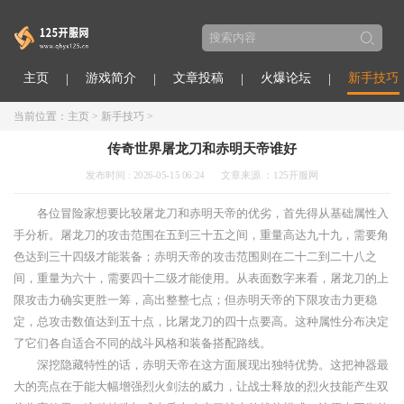
主页
游戏简介
文章投稿
火爆论坛
新手技巧
当前位置：
主页
>
新手技巧
>
传奇世界屠龙刀和赤明天帝谁好
发布时间 : 2026-05-15 06:24
文章来源 ：125开服网
各位冒险家想要比较屠龙刀和赤明天帝的优劣，首先得从基础属性入
手分析。屠龙刀的攻击范围在五到三十五之间，重量高达九十九，需要角
色达到三十四级才能装备；赤明天帝的攻击范围则在二十二到二十八之
间，重量为六十，需要四十二级才能使用。从表面数字来看，屠龙刀的上
限攻击力确实更胜一筹，高出整整七点；但赤明天帝的下限攻击力更稳
定，总攻击数值达到五十点，比屠龙刀的四十点要高。这种属性分布决定
了它们各自适合不同的战斗风格和装备搭配路线。
深挖隐藏特性的话，赤明天帝在这方面展现出独特优势。这把神器最
大的亮点在于能大幅增强烈火剑法的威力，让战士释放的烈火技能产生双