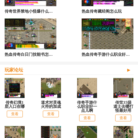
传奇世界禁地小怪爆什么宝石
热血传奇藏经阁怎么玩
热血传奇白日门技能书怎么获得的
热血传奇手游什么职业好打装备
玩家论坛
传奇幻境1
道术对灵魂
传奇手游什
传世35级
层入口在哪
火符的加成
么职业好一
道士去哪打
点儿啊
怪最好用
查看
查看
查看
查看