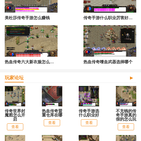
美杜莎传奇手游怎么赚钱
传奇手游什么职业厉害好玩点啊
热血传奇六大新衣服怎么获得
热血传奇嗜血武器选择哪个
玩家论坛
传奇世界封
热血传奇盟
传奇手游选
不充钱的传
魔图怎么开
重仓库在哪
什么职业好
奇手游真的
启
假的怎么玩
查看
查看
查看
查看